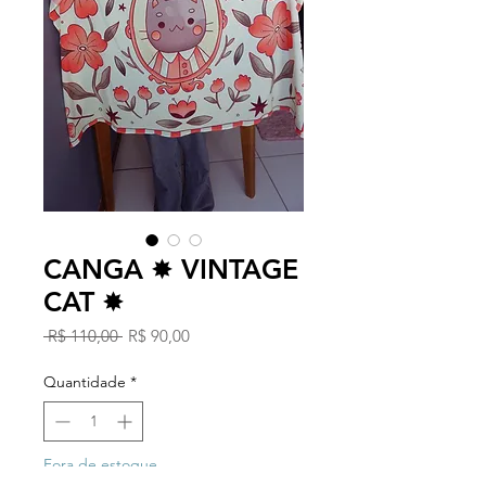
CANGA ✸ VINTAGE
CAT ✸
Preço
Preço
 R$ 110,00 
R$ 90,00
normal
promocional
Quantidade
*
Fora de estoque